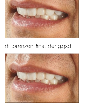
di_lorenzen_final_deng.qxd