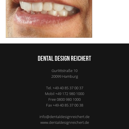
Dental Design Reichert
Gurlittstraße 10
20099
Hamburg
Tel.
+49 40 85 37 00 37
Mobil
+49 172 980 1000
Free
0800 980 1000
Fax
+49 40 85 37 00 38
info@dentaldesignreichert.de
www.dentaldesignreichert.de