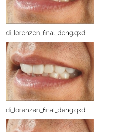
di_lorenzen_final_deng.qxd
di_lorenzen_final_deng.qxd