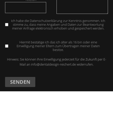
Ich habe die Datenschutzerklärung zur Kenntnis genommen. Ich
stimme zu, dass meine Angaben und Daten zur Beantwortung
meiner Anfrage elektronisch erhoben und gespeichert werden.
Hiermit bestätige ich das ich älter als 16 bin oder eine
Einwilligung meiner Eltern zum Übertragen meiner Daten
besitze.
Hinweis: Sie können Ihre Einwilligung jederzeit für die Zukunft per E-
Mail an
info@dentaldesign-reichert.de
widerrufen.