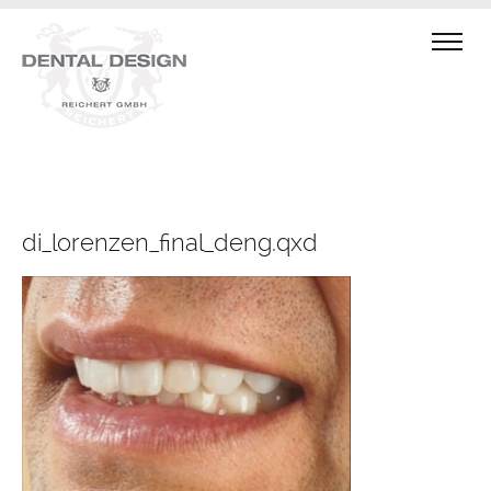
di_lorenzen_final_deng.qxd