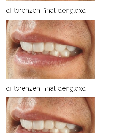
di_lorenzen_final_deng.qxd
di_lorenzen_final_deng.qxd