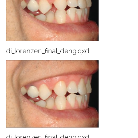
di_lorenzen_final_deng.qxd
di_lorenzen_final_deng.qxd