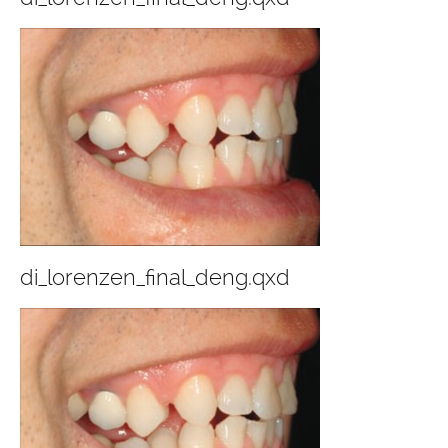
di_lorenzen_final_deng.qxd