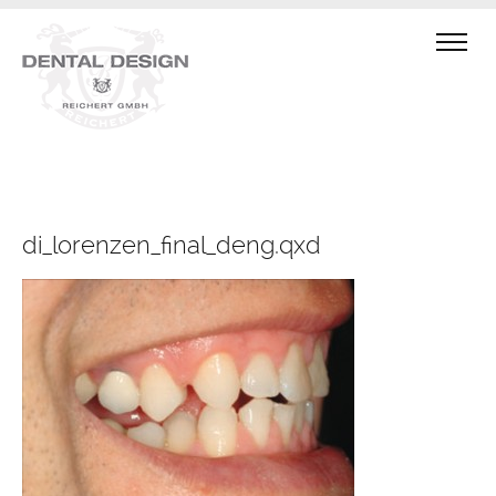
di_lorenzen_final_deng.qxd