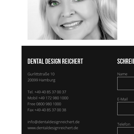
Dental Design Reichert
Schrei
Gurlittstraße 10
Name
20099
Hamburg
Tel.
+49 40 85 37 00 37
Mobil
+49 172 980 1000
E-Mail
Free
0800 980 1000
Fax
+49 40 85 37 00 38
info@dentaldesignreichert.de
Telefon
www.dentaldesignreichert.de