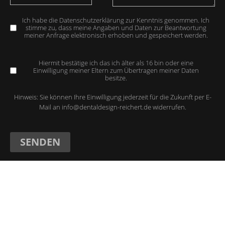
Ich habe die Datenschutzerklärung zur Kenntnis genommen. Ich
stimme zu, dass meine Angaben und Daten zur Beantwortung
meiner Anfrage elektronisch erhoben und gespeichert werden.
Hiermit bestätige ich das ich älter als 16 bin oder eine
Einwilligung meiner Eltern zum Übertragen meiner Daten
besitze.
Hinweis: Sie können Ihre Einwilligung jederzeit für die Zukunft per E-
Mail an
info@dentaldesign-reichert.de
widerrufen.
ALL CONTENT COPYRIGHT 2021 - DENTAL DESIGN REICHERT. ALL RIGHTS
RESERVED.