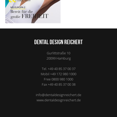
Dental Design Reichert
Gurlittstraße 10
20099
Hamburg
Tel.
+49 40 85 37 00 37
Mobil
+49 172 980 1000
Free
0800 980 1000
Fax
+49 40 85 37 00 38
info@dentaldesignreichert.de
www.dentaldesignreichert.de